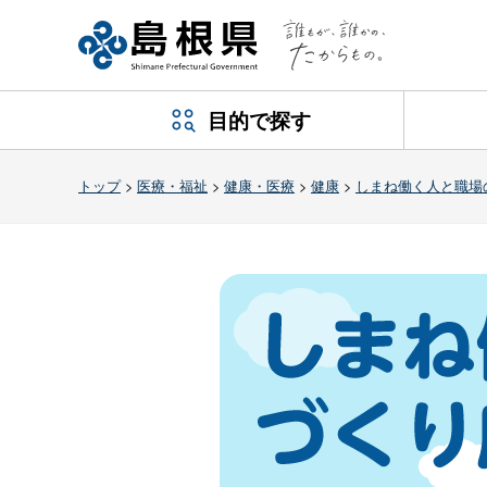
目的で探す
トップ
>
医療・福祉
>
健康・医療
>
健康
>
しまね働く人と職場