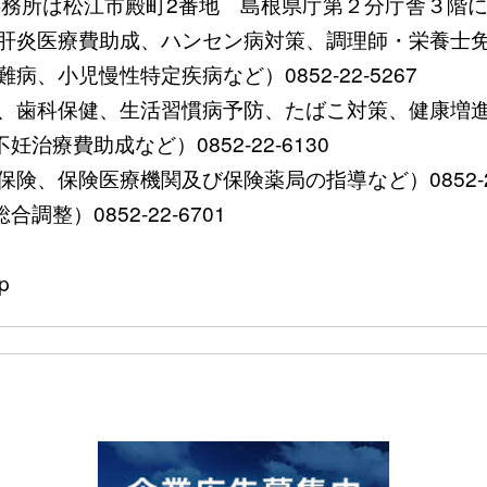
 (事務所は松江市殿町2番地 島根県庁第２分庁舎３階に
炎医療費助成、ハンセン病対策、調理師・栄養士免許など）
、小児慢性特定疾病など）0852-22-5267
歯科保健、生活習慣病予防、たばこ対策、健康増進など）0
療費助成など）0852-22-6130
、保険医療機関及び保険薬局の指導など）0852-22-
整）0852-22-6701
p