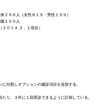
全体２９６人（女性８１％・男性１９％）
和園１００人
（２０１４.２．１現在）
ンに分類しオプションの健診項目を追加する。
当たり、３年に１回受診できるように計画している。