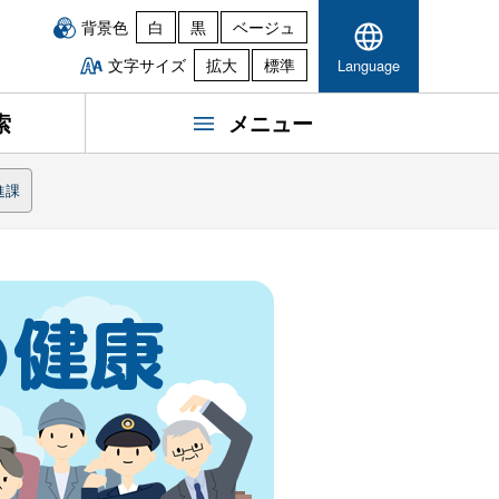
背景色
白
黒
ベージュ
文字サイズ
拡大
標準
Language
索
メニュー
進課