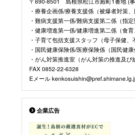
〒690-8501 島根県松江市殿町1番地
・療養企画係/療養支援係（被爆者対策、肝
・難病支援第一係/難病支援第二係（指定難病
・健康増進第一係/健康増進第二係（食育、
・子育て包括支援スタッフ（母子保健、不妊治
・国民健康保険係/医療保険係（国民健康保険
・がん対策推進室（がん対策の推進及び総合調
FAX 0852-22-6328
Eメール kenkosuishin@pref.shimane.lg.j
企業広告