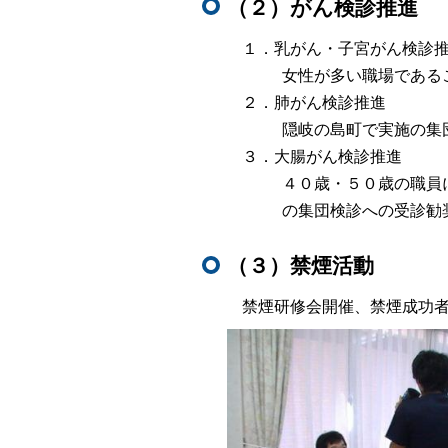
（２）がん検診推進
１．乳がん・子宮がん検診
女性が多い職場である
２．肺がん検診推進
隠岐の島町で実施の集
３．大腸がん検診推進
４０歳・５０歳の職員
の集団検診への受診勧
（３）禁煙活動
禁煙研修会開催、禁煙成功