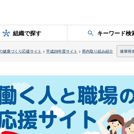
組織で探す
キーワード検
の健康づくり応援サイト
>
平成29年度サイト
>
県内取り組み紹介
健康推