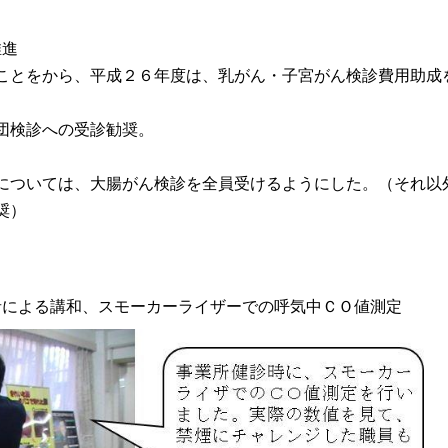
推進
ことをから、平成２６年度は、乳がん・子宮がん検診費用助成
団検診への受診勧奨。
については、大腸がん検診を全員受けるようにした。（それ以
奨）
者による講和、スモーカーライザーでの呼気中ＣＯ値測定