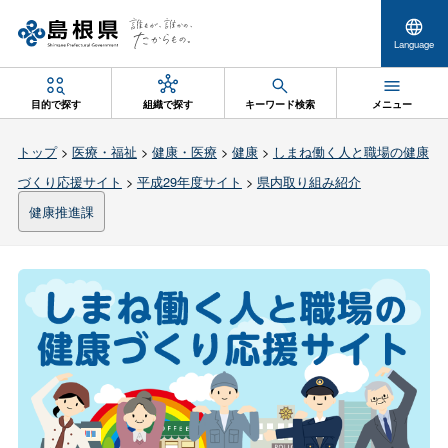
Language
目的で探す
組織で探す
キーワード検索
メニュー
トップ
>
医療・福祉
>
健康・医療
>
健康
>
しまね働く人と職場の健康
づくり応援サイト
>
平成29年度サイト
>
県内取り組み紹介
健康推進課