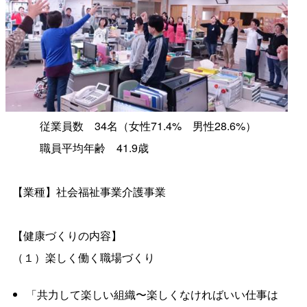
従業員
数
34名（女性71.4
%
男性28.6%）
職員平均年
齢
41.9歳
【業種】社会福祉事業介護事業
【健康づくりの内容】
（１）楽しく働く職場づくり
「共力して楽しい組織〜楽しくなければいい仕事は