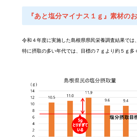
『あと塩分マイナス１ｇ』素材の
令和４年度に実施した島根県県民栄養調査結果では、男
特に摂取の多い年代では、目標の７ｇより約５ｇ多