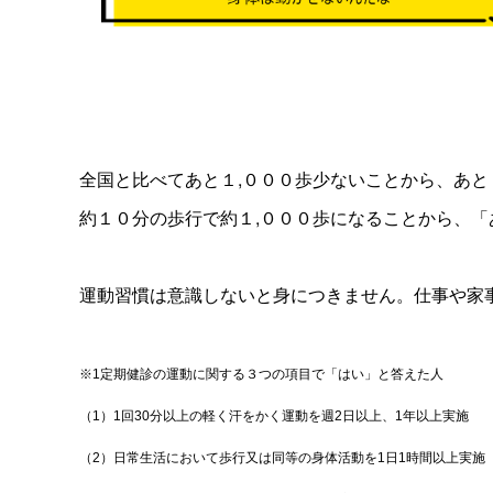
全国と比べてあと１,０００歩少ないことから、あと
約１０分の歩行で約１,０００歩になることから、「
運動習慣は意識しないと身につきません。仕事や家事
※1定期健診の運動に関する３つの項目で「はい」と答えた人
（1）1回30分以上の軽く汗をかく運動を週2日以上、1年以上実施
（2）日常生活において歩行又は同等の身体活動を1日1時間以上実施