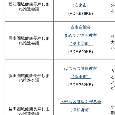
松江圏域健康長寿しま
（安来市）
の
ね推進会議
を
(PDF:586KB)
古市自治会
男
まめでござる教室
評
雲南圏域健康長寿しま
大
ね推進会議
（奥出雲町）
い
(PDF:629KB)
はつらつ健康教室
う
浜田圏域健康長寿しま
（浜田市）
と
ね推進会議
と
(PDF:762KB)
が
木部地区健康を守る会
す
益田圏域健康長寿しま
（津和野町）
期
ね推進会議