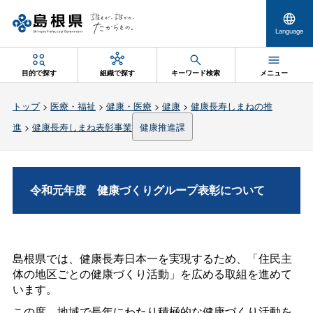
Language
目的で探す
組織で探す
キーワード検索
メニュー
トップ
>
医療・福祉
>
健康・医療
>
健康
>
健康長寿しまねの推
進
>
健康長寿しまね表彰事業
健康推進課
令和元年
度
健康づくりグループ表彰について
島根県では、健康長寿日本一を実現するため、「住民主
体の地区ごとの健康づくり活動」を広める取組を進めて
います。
この度、地域で長年にわたり積極的な健康づくり活動を