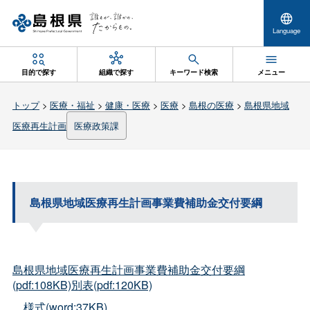
Language
目的で探す
組織で探す
キーワード検索
メニュー
トップ
>
医療・福祉
>
健康・医療
>
医療
>
島根の医療
>
島根県地域
医療再生計画
医療政策課
島根県地域医療再生計画事業費補助金交付要綱
島根県地域医療再生計画事業費補助金交付要綱
(pdf:108KB)
別表(pdf:120KB)
様式(word:37KB)