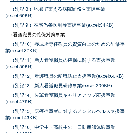
（別記８）地域で支える病院勤務医支援事業
(excel:60KB)
（別記９）在宅当番医制等支援事業(excel:34KB)
※看護職員の確保対策事業
（別記10）養成所専任教員の資質向上のための研修事
業(excel:37KB)
（別記11）新人看護職員の確保に関する支援事業
(excel:50KB)
（別記12）看護職員の離職防止支援事業(excel:60KB)
（別記13）新人看護職員研修事業(excel:200KB)
（別記14）先輩看護職員キャリアアップ応援事業
(excel:47KB)
（別記15）医療従事者に対するメンタルヘルス支援事
業(excel:43KB)
（別記16）中学生・高校生の一日助産師体験事業