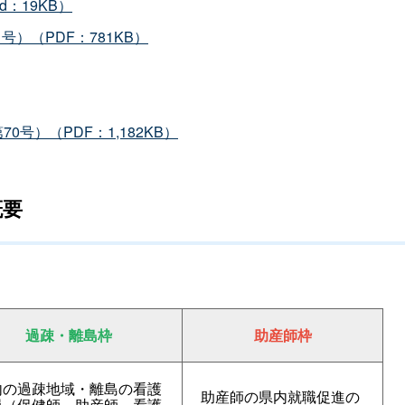
：19KB）
）（PDF：781KB）
第
70
号）（PDF：1,182KB）
概要
過疎・離島枠
助産師枠
内の過疎地域・離島の看護
助産師の県内就職促進の
員（保健師、助産師、看護