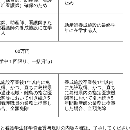
ため
、准看護師）確保のため
健師、助産師、看護師また
助産師養成施設の最終学
准看護師の養成施設に在学
年に在学する人
る人
60万円
学中１回限り、一括貸与）
成施設卒業後1年以内に免
養成施設卒業後1年以内
取得、かつ、直ちに島根県
に免許取得、かつ、直ち
の過疎地域・離島の指定医
に島根県内の指定医療機
機関等において引き続き5
関等において引き続き5
間看護職員の業務に従事し
年間助産師の業務に従事
場合、全額免除
した場合、全額免除
」と看護学生修学資金貸与規則の内容を確認、了承してくださ