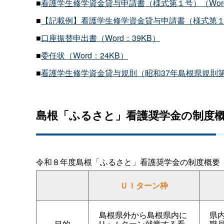
■
看護学生修学資金貸与申請書（様式第１号）（Word
■
【記載例】看護学生修学資金貸与申請書（様式第１号
■
口座振替申出書（Word：39KB）
■
委任状（Word：24KB）
■
看護学生修学資金貸与規則（昭和
37
年島根県規則
島根「ふるさと」看護奨学金の制度
令和８年度島根「ふるさと」看護奨学金の制度概要
ＵＩターン枠
島根県外から島根県内に
県
目的
U・Ｉターン就業する看
職