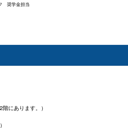
フ
奨学金担当
舎2階にあります。）
フ）