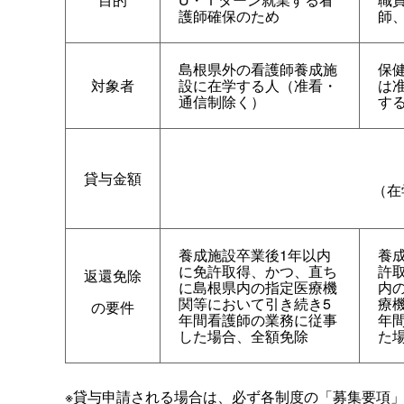
護師確保のため
師
島根県外の看護師養成施
保
対象者
設に在学する人（准看・
は
通信制除く）
す
貸与金額
（在
養成施設卒業後1年以内
養
に免許取得、かつ、直ち
許
返還免除
に島根県内の指定医療機
内
関等において引き続き5
療
の要件
年間看護師の業務に従事
年
した場合、全額免除
た
※貸与申請される場合は、必ず各制度の「募集要項