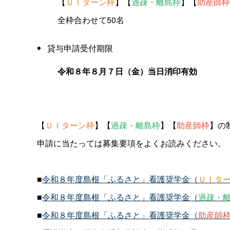
【
ＵＩターン枠
】【
過疎・離島枠
】【
助産師枠
全枠合わせて50名
貸与申請受付期限
令和８年８月７日（金）当日消印有効
【
ＵＩターン枠
】【
過疎・離島枠
】【
助産師枠
】の
申請に当たっては募集要項をよくお読みください。
■
令和８年度島根「ふるさと」看護奨学金（
ＵＩタ
■
令和８年度島根「ふるさと」看護奨学金（
過疎・
■
令和８年度島根「ふるさと」看護奨学金（
助産師