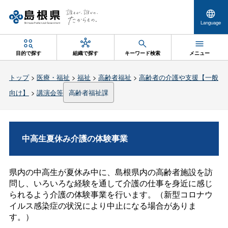
Language
目的で探す
組織で探す
キーワード検索
メニュー
トップ
>
医療・福祉
>
福祉
>
高齢者福祉
>
高齢者の介護や支援【一般
向け】
>
講演会等
高齢者福祉課
中高生夏休み介護の体験事業
県内の中高生が夏休み中に、島根県内の高齢者施設を訪
問し、いろいろな経験を通して介護の仕事を身近に感じ
られるよう介護の体験事業を行います。（新型コロナウ
イルス感染症の状況により中止になる場合がありま
す。）