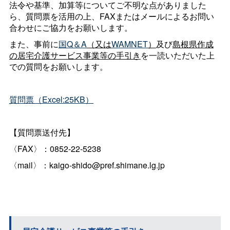
法令や基準、加算等についてご不明な点がありました
ら、質問票を活用の上、FAXまたはメールによるお問い
合わせにご協力をお願いします。
また、事前に
国Q＆A
（又は
WAMNET
）
及び
島根県作成
の居宅介護サービス事業等の手引き
を一読いただいた上
での質問をお願いします。
質問票（Excel:25KB）
【質問票送付先】
〈FAX〉：0852-22-5238
〈mail〉：kaigo-shido@pref.shimane.lg.jp