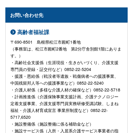
お問い合わせ先
高齢者福祉課
〒690-8501 島根県松江市殿町1番地
（事務室は、松江市殿町2番地 第2分庁舎別館1階にありま
す。）
・高齢社会支援係（生涯現役・生きがいづくり、介護支援
専門員の登録・証交付など）0852-22-5204
・援護・恩給係（戦没者等遺族・戦傷病者への援護事業、
中国残留邦人等への援護事業など）0852-22-5240
・介護人材係（多様な介護人材の確保など）0852-22-5718
・計画推進係（介護保険事業支援計画、介護テクノロジー
定着支援事業、介護支援専門員実務研修受講試験、しまね
福祉・介護人材育成宣言 事業所制度など）0852-22-
5717,6520
・施設整備係（施設整備に係る補助金など）
・施設サービス係（入所・入居系介護サービス事業者の指