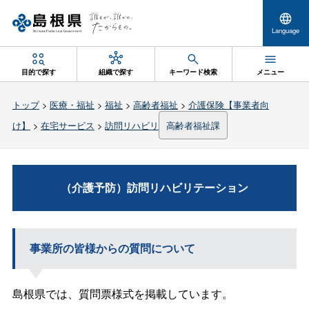
Language
目的で探す
組織で探す
キーワード検索
メニュー
トップ
>
医療・福祉
>
福祉
>
高齢者福祉
>
介護保険【事業者向
け】
>
在宅サービス
>
訪問リハビリ
高齢者福祉課
（介護予防）訪問リハビリテーション
事業所の皆様からの質問について
島根県では、質問票様式を掲載しています。