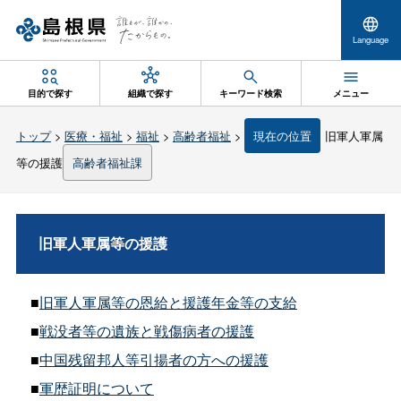
Language
目的で探す
組織で探す
キーワード検索
メニュー
トップ
>
医療・福祉
>
福祉
>
高齢者福祉
>
現在の位置
旧軍人軍属
等の援護
高齢者福祉課
旧軍人軍属等の援護
■
旧軍人軍属等の恩給と援護年金等の支給
■
戦没者等の遺族と戦傷病者の援護
■
中国残留邦人等引揚者の方への援護
■
軍歴証明について