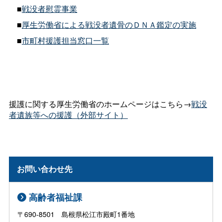
■
戦没者慰霊事業
■
厚生労働省による戦没者遺骨のＤＮＡ鑑定の実施
■
市町村援護担当窓口一覧
援護に関する厚生労働省のホームページはこちら→
戦没
者遺族等への援護（外部サイト）
お問い合わせ先
高齢者福祉課
〒690-8501 島根県松江市殿町1番地