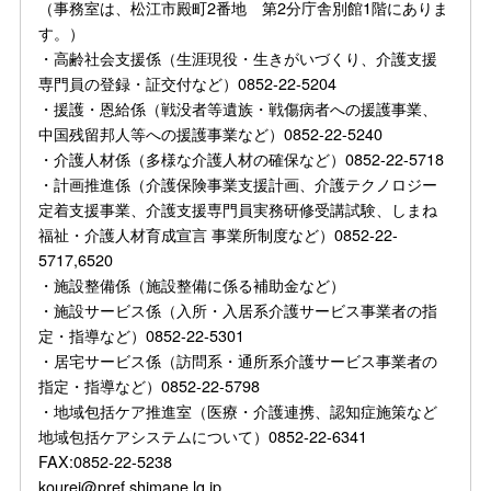
（事務室は、松江市殿町2番地 第2分庁舎別館1階にありま
す。）
・高齢社会支援係（生涯現役・生きがいづくり、介護支援
専門員の登録・証交付など）0852-22-5204
・援護・恩給係（戦没者等遺族・戦傷病者への援護事業、
中国残留邦人等への援護事業など）0852-22-5240
・介護人材係（多様な介護人材の確保など）0852-22-5718
・計画推進係（介護保険事業支援計画、介護テクノロジー
定着支援事業、介護支援専門員実務研修受講試験、しまね
福祉・介護人材育成宣言 事業所制度など）0852-22-
5717,6520
・施設整備係（施設整備に係る補助金など）
・施設サービス係（入所・入居系介護サービス事業者の指
定・指導など）0852-22-5301
・居宅サービス係（訪問系・通所系介護サービス事業者の
指定・指導など）0852-22-5798
・地域包括ケア推進室（医療・介護連携、認知症施策など
地域包括ケアシステムについて）0852-22-6341
FAX:0852-22-5238
kourei@pref.shimane.lg.jp