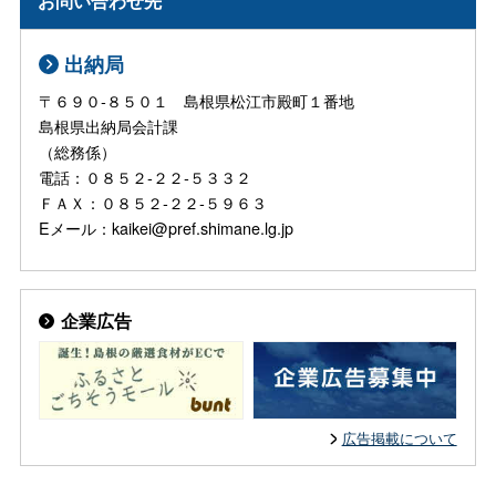
お問い合わせ先
出納局
〒６９０‐８５０１ 島根県松江市殿町１番地
島根県出納局会計課
（総務係）
電話：０８５２‐２２‐５３３２
ＦＡＸ：０８５２‐２２‐５９６３
Eメール：kaikei@pref.shimane.lg.jp
企業広告
広告掲載について