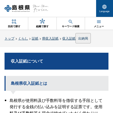
Language
目的で探す
組織で探す
キーワード検索
メニュー
トップ
>
くらし
>
証紙
>
県収入証紙
>
収入証紙
出納局
収入証紙について
島根県収入証紙とは
島根県が使用料及び手数料等を徴収する手段として
発行する金銭の払い込みを証明する証票です。使用
料及び手数料等を現金で納めていただく代わりに、