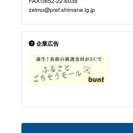
FAX:0852-22-6038
zeimu@pref.shimane.lg.jp
企業広告