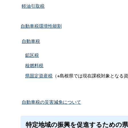
軽油引取税
自動車税環境性能割
自動車税
鉱区税
核燃料税
県固定資産税
（※島根県では現在課税対象となる
自動車税の災害減免について
特定地域の振興を促進するための県