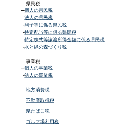
県民税
┬
個人の県民税
├
法人の県民税
├
利子等に係る県民税
├
特定配当等に係る県民税
├
特定株式等譲渡所得金額に係る県民税
└
水と緑の森づくり税
事業税
┬
個人の事業税
└
法人の事業税
地方消費税
不動産取得税
県たばこ税
ゴルフ場利用税