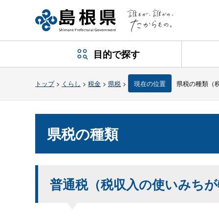
目的で探す
トップ
>
くらし
>
税金
>
県税
>
現在の位置
県税の種類（
県税の種類
普通税（税収入の使いみちが