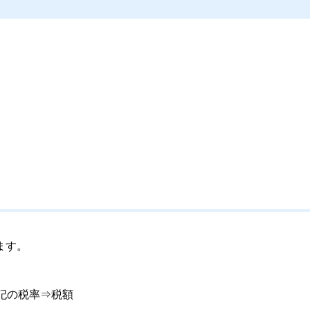
ます。
記の税率⇒税額