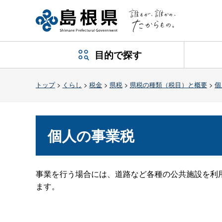
目的で探す
トップ
>
くらし
>
税金
>
県税
>
県税の種類（税目）と概要
>
個
個人の事業税
事業を行う場合には、道路など各種の公共施設を利
ます。