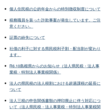
個人住民税の公的年金からの特別徴収制度について
税務職員を装った詐欺事案が発生しています。ご注
意ください。
証票の紛失について
社債の利子に対する県民税利子割・配当割が変わり
ます。
R6.10島根県からのお知らせ（法人県民税・法人事
業税・特別法人事業税関係）
法人の県民税の法人税割における超過課税の延長に
ついて
法人三税の申告関係書類の押印廃止に伴う対応につ
いて（法人県民税・法人事業税・特別法人事業税関