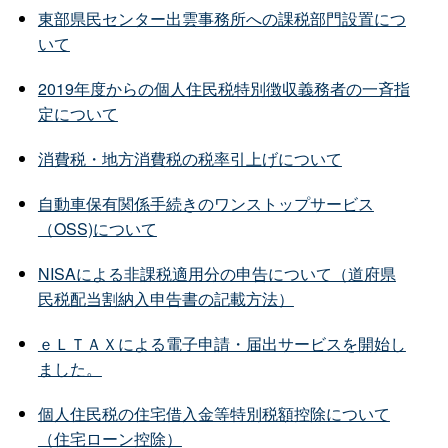
東部県民センター出雲事務所への課税部門設置につ
いて
2019年度からの個人住民税特別徴収義務者の一斉指
定について
消費税・地方消費税の税率引上げについて
自動車保有関係手続きのワンストップサービス
（OSS)について
NISAによる非課税適用分の申告について（道府県
民税配当割納入申告書の記載方法）
ｅＬＴＡＸによる電子申請・届出サービスを開始し
ました。
個人住民税の住宅借入金等特別税額控除について
（住宅ローン控除）