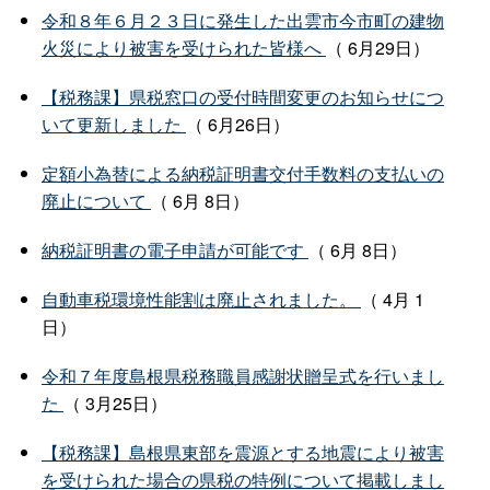
令和８年６月２３日に発生した出雲市今市町の建物
火災により被害を受けられた皆様へ
（ 6月29日）
【税務課】県税窓口の受付時間変更のお知らせにつ
いて更新しました
（ 6月26日）
定額小為替による納税証明書交付手数料の支払いの
廃止について
（ 6月 8日）
納税証明書の電子申請が可能です
（ 6月 8日）
自動車税環境性能割は廃止されました。
（ 4月 1
日）
令和７年度島根県税務職員感謝状贈呈式を行いまし
た
（ 3月25日）
【税務課】島根県東部を震源とする地震により被害
を受けられた場合の県税の特例について掲載しまし