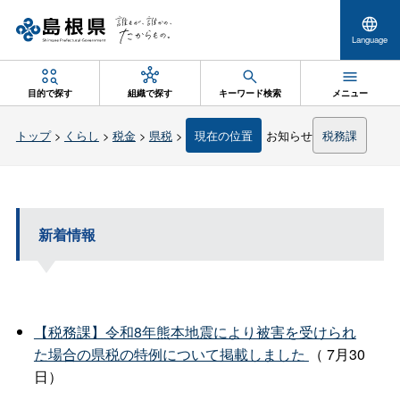
Language
目的で探す
組織で探す
キーワード検索
メニュー
トップ
>
くらし
>
税金
>
県税
>
現在の位置
お知らせ
税務課
新着情報
【税務課】令和8年熊本地震により被害を受けられ
た場合の県税の特例について掲載しました
（ 7月30
日）