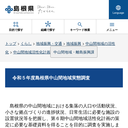
Language
目的で探す
組織で探す
キーワード検索
メニュー
トップ
>
くらし
>
地域振興・交通
>
地域振興
>
中山間地域の活性
化
>
中山間地域活性化計画
中山間地域・離島振興課
令和５年度島根県中山間地域実態調査
島根県の中山間地域における集落の人口や活動状況、
小さな拠点づくりの進捗状況、日常生活に必要な施設の
設置状況等を把握し、第６期中山間地域活性化計画の策
定に必要な基礎資料を得ることを目的に調査を実施しま