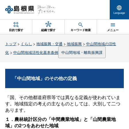
Language
目的で探す
組織で探す
キーワード検索
メニュー
トップ
>
くらし
>
地域振興・交通
>
地域振興
>
中山間地域の活性
化
>
中山間地域活性化基本条例
中山間地域・離島振興課
「中山間地域」のその他の定義
「国、その他都道府県等では異なる定義が使われていま
す。地域指定の考えの主なものとしては、大別して二つ
あります。
１．農林統計区分の「中間農業地域」と「山間農業地
域」の2つをあわせた地域