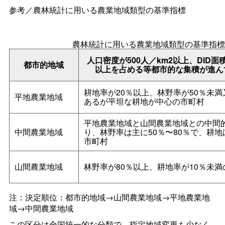
参考／農林統計に用いる農業地域類型の基準指標
農林統計に用いる農業地域類型の基準指
人口密度が500人／km2以上、DID面
都市的地域
以上を占める等都市的な集積が進ん
耕地率が20％以上、林野率が50％未満
平地農業地域
あるが平坦な耕地が中心の市町村
平地農業地域と山間農業地域との中間
中間農業地域
り、林野率は主に50％〜80％で、耕
市町村
山間農業地域
林野率が80％以上、耕地率が10％未満
注：決定順位：都市的地域→山間農業地域→平地農業地
域→中間農業地域
この区分は全国統一的な分類で、指定地域変更も少なく