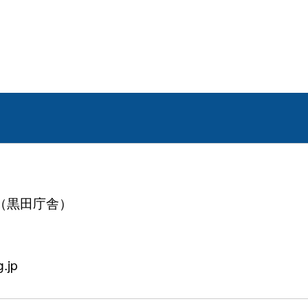
2（黒田庁舎）
.jp