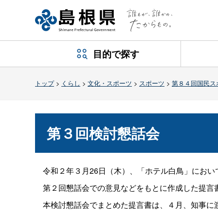
目的で探す
トップ
>
くらし
>
文化・スポーツ
>
スポーツ
>
第８４回国民ス
第３回検討懇話会
令和２年３月26日（木）、「ホテル白鳥」におい
第２回懇話会での意見などをもとに作成した提言書
本検討懇話会でまとめた提言書は、４月、知事に