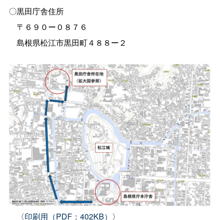
〇黒田庁舎住所
〒６９０ー０８７６
島根県松江市黒田町４８８ー２
〈
印刷用（PDF：402KB）
〉