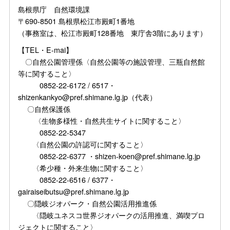
島根県庁 自然環境課
〒690-8501 島根県松江市殿町1番地
（事務室は、松江市殿町128番地 東庁舎3階にあります）
【TEL・E-mai】
〇自然公園管理係〈自然公園等の施設管理、三瓶自然館
等に関すること〉
0852-22-6172 / 6517・
shizenkankyo@pref.shimane.lg.jp（代表）
〇自然保護係
〈生物多様性・自然共生サイトに関すること〉
0852-22-5347
〈自然公園の許認可に関すること〉
0852-22-6377 ・shizen-koen@pref.shimane.lg.jp
〈希少種・外来生物に関すること〉
0852-22-6516 / 6377・
gairaiseibutsu@pref.shimane.lg.jp
〇隠岐ジオパーク・自然公園活用推進係
〈隠岐ユネスコ世界ジオパークの活用推進、満喫プロ
ジェクトに関すること〉