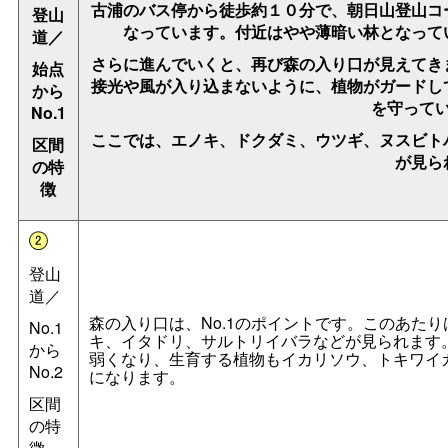
古浦のバス停から徒歩約１０分で、朝日山登山コ
登山
なっています。付近はやや薄暗い林となって
道／
さらに進んでいくと、再び森の入り口が見えてき
始点
接光や風が入り込まないように、植物がガードし
から
を守って
No.1
ここでは、エノキ、ドクダミ、ウツギ、ヌスビト
区間
が見ら
の特
徴
登山
道／
森の入り口は、No.1のポイントです。このあた
No.1
キ、イタドリ、サルトリイバラなどが見られます
から
弱くなり、生育する植物もイカリソウ、トキワイ
No.2
になります。
区間
の特
徴