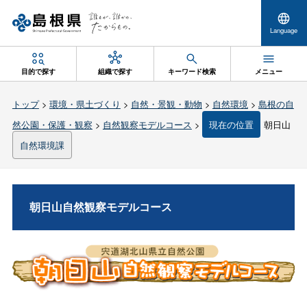
Language
目的で探す
組織で探す
キーワード検索
メニュー
トップ
>
環境・県土づくり
>
自然・景観・動物
>
自然環境
>
島根の自
然公園・保護・観察
>
自然観察モデルコース
>
現在の位置
朝日山
自然環境課
朝日山自然観察モデルコース