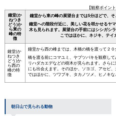
【観察ポイン
鐘堂(か
鐘堂から東の峰の展望台までは5分ほどで、
ねつき
鐘堂への階段付近に、美しい花を咲かせるヤマ
どう)か
ら東の
木も見られます。展望台の手前にはシシガシラ
峰の特
こではほかに、ネジキ、テイ
徴
鐘堂から西の峰までは、木橋の橋を渡って２０
鐘堂(か
ねつき
橋を渡る前にコマユミ、ヤブツバキを観察して
どう)か
リハダカエデなどの樹木が見られます。さらに
ら西の
にも出会えます。そのほか、ソヨゴ、アセビ、
峰の特
ではほかに、ツワブキ、タカノツメ、ヒノキな
徴
朝日山で見られる動物