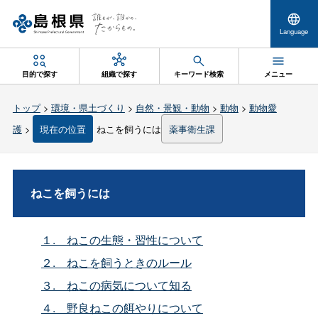
Language
目的で探す
組織で探す
キーワード検索
メニュー
トップ
>
環境・県土づくり
>
自然・景観・動物
>
動物
>
動物愛
護
>
現在の位置
ねこを飼うには
薬事衛生課
ねこを飼うには
１. ねこの生態・習性について
２. ねこを飼うときのルール
３. ねこの病気について知る
４. 野良ねこの餌やりについて