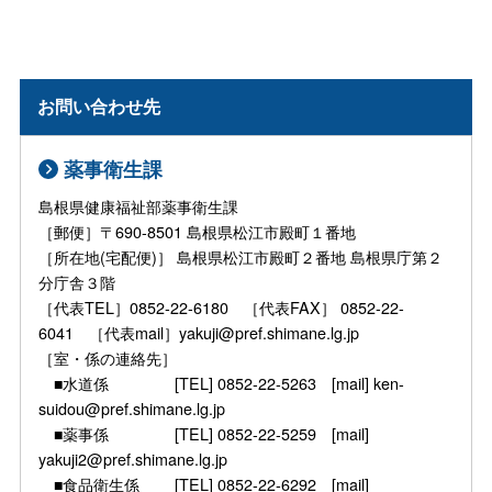
お問い合わせ先
薬事衛生課
島根県健康福祉部薬事衛生課
［郵便］〒690-8501 島根県松江市殿町１番地
［所在地(宅配便)］ 島根県松江市殿町２番地 島根県庁第２
分庁舎３階
［代表TEL］0852-22-6180 ［代表FAX］ 0852-22-
6041 ［代表mail］yakuji@pref.shimane.lg.jp
［室・係の連絡先］
■水道係 [TEL] 0852-22-5263 [mail] ken-
suidou@pref.shimane.lg.jp
■薬事係 [TEL] 0852-22-5259 [mail]
yakuji2@pref.shimane.lg.jp
■食品衛生係 [TEL] 0852-22-6292 [mail]