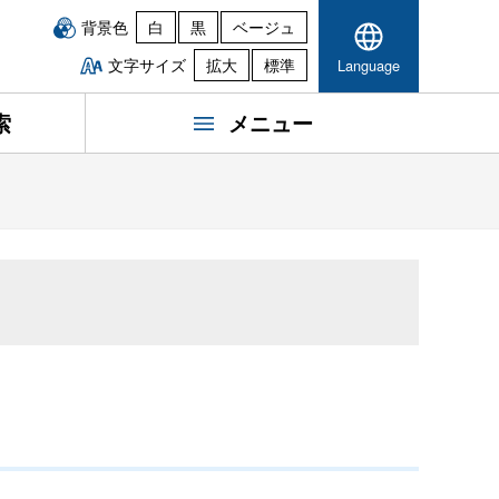
背景色
白
黒
ベージュ
文字サイズ
拡大
標準
Language
索
メニュー