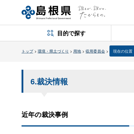
目的で探す
トップ
>
環境・県土づくり
>
用地
>
収用委員会
>
現在の位置
6.裁決情報
近年の裁決事例