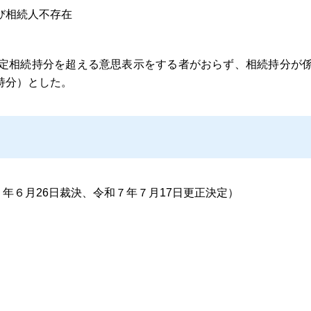
び相続人不存在
定相続持分を超える意思表示をする者がおらず、相続持分が係
持分）とした。
７年６月26日裁決、令和７年７月17日更正決定）