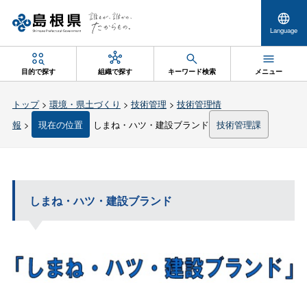
Language
目的で探す
組織で探す
キーワード検索
メニュー
トップ
>
環境・県土づくり
>
技術管理
>
技術管理情
報
>
現在の位置
しまね・ハツ・建設ブランド
技術管理課
しまね・ハツ・建設ブランド