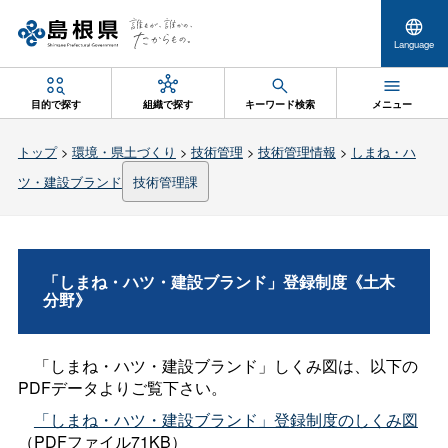
Language
目的で探す
組織で探す
キーワード検索
メニュー
トップ
>
環境・県土づくり
>
技術管理
>
技術管理情報
>
しまね・ハ
ツ・建設ブランド
技術管理課
「しまね・ハツ・建設ブランド」登録制度《土木
分野》
「しまね・ハツ・建設ブランド」しくみ図は、以下の
PDFデータよりご覧下さい。
「しまね・ハツ・建設ブランド」登録制度のしくみ図
（PDFファイル71KB）