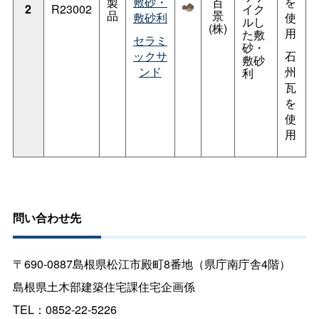
敷砂・
を
製
百
2
R23002
イク
品
景
敷砂利
使
ルし
(株)
用
た敷
セラミ
砂・
ックサ
石
敷砂
ンド
州
利
瓦
を
使
用
問い合わせ先
〒690-0887島根県松江市殿町8番地（県庁南庁舎4階）
島根県土木部建築住宅課住宅企画係
TEL：0852-22-5226