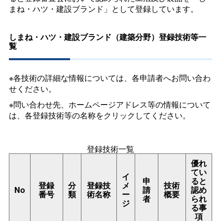
まね・ハツ・建設ブランド」として登録しています。
しまね・ハツ・建設ブランド（建築分野）登録技術等一
覧
※各技術の詳細な情報については、各申請者へお問い合わ
せください。
※問い合わせ先、ホームページアドレス等の情報について
は、各登録技術等の名称をクリックしてください。
登録技術一覧
優れ
てい
イ
申
ると
登録
分
登録技
メ
技術
No
請
認め
番号
類
術名称
ー
概要
者
られ
ジ
る事
項