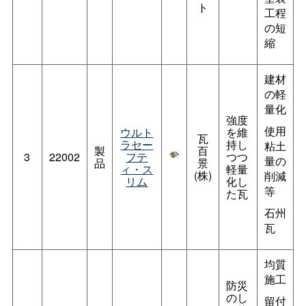
ト
工程
の短
縮
建材
の軽
量化
強度
使用
ウルト
を維
瓦
ラセー
持し
粘土
製
百
3
22002
フテ
つつ
量の
品
景
ィ・ス
軽量
(株)
削減
リム
化し
等
た瓦
石州
瓦
均質
施工
防災
のし
留付