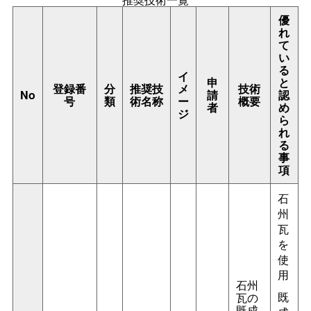
優
れ
て
い
る
イ
申
と
登録番
分
推奨技
メ
技術
No
請
認
号
類
術名称
ー
概要
者
め
ジ
ら
れ
る
事
項
石
州
瓦
を
使
用
石州
既
瓦の
既成