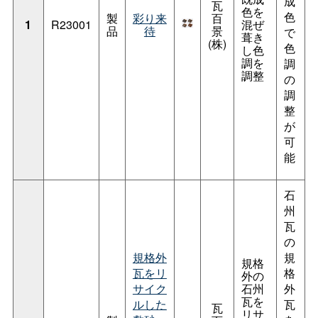
成
瓦
色を
色
製
彩り来
百
1
R23001
混ぜ
品
待
景
で
葺き
(株)
色
し色
調を
調
調整
の
調
整
が
可
能
石
州
瓦
の
規格外
規
規格
瓦をリ
格
外の
サイク
石州
外
瓦を
ルした
瓦
瓦
リサ