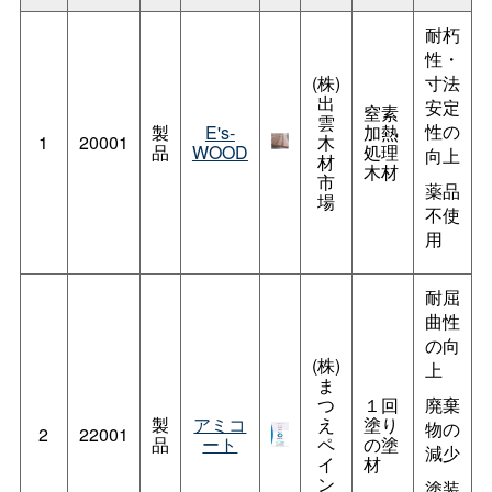
耐朽
性・
(株)
寸法
出
安定
窒素
雲
性の
製
E's-
加熱
1
20001
木
品
WOOD
処理
向上
材
木材
市
薬品
場
不使
用
耐屈
曲性
の向
(株)
上
ま
つ
１回
廃棄
製
アミコ
え
塗り
物の
2
22001
品
ート
ペ
の塗
減少
イ
材
ン
塗装