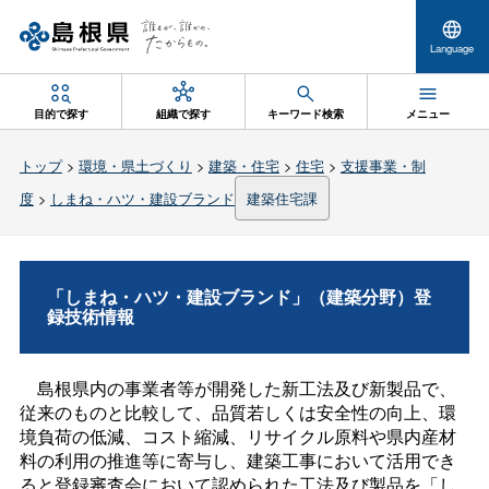
Language
目的で探す
組織で探す
キーワード検索
メニュー
トップ
>
環境・県土づくり
>
建築・住宅
>
住宅
>
支援事業・制
度
>
しまね・ハツ・建設ブランド
建築住宅課
「しまね・ハツ・建設ブランド」（建築分野）登
録技術情報
島根県内の事業者等が開発した新工法及び新製品で、
従来のものと比較して、品質若しくは安全性の向上、環
境負荷の低減、コスト縮減、リサイクル原料や県内産材
料の利用の推進等に寄与し、建築工事において活用でき
ると登録審査会において認められた工法及び製品を「し