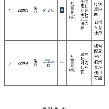
を使
瓦
け強
用し
製
百
度の
4
22003
ＭＢＫ
た完
品
景
向上
全乾
(株)
式工
石州
法の
瓦を
棟
使用
緩勾
配屋
緩勾
瓦
根に
配に
製
グラス
百
石州
5
22004
対応
品
ロ
景
瓦が
した
(株)
瓦
使用
可能
推奨技術一覧