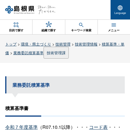
Language
目的で探す
組織で探す
キーワード検索
メニュー
トップ
>
環境・県土づくり
>
技術管理
>
技術管理情報
>
積算基準・単
価
>
業務委託積算基準
技術管理課
業務委託積算基準
積算基準書
令和７年度基準
（R07.10.1以降）・・・
コード表
・・・