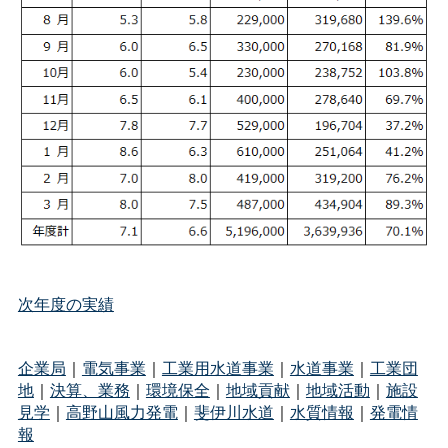
次年度の実績
企業局
｜
電気事業
｜
工業用水道事業
｜
水道事業
｜
工業団
地
｜
決算、業務
｜
環境保全
｜
地域貢献
｜
地域活動
｜
施設
見学
｜
高野山風力発電
｜
斐伊川水道
｜
水質情報
｜
発電情
報