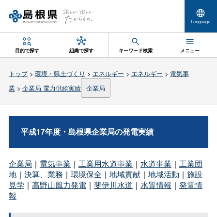
Language
目的で探す
組織で探す
キーワード検索
メニュー
トップ
>
環境・県土づくり
>
エネルギー
>
エネルギー
>
電気事
業
>
企業局 電力供給実績
企業局
平成17年度・島根県企業局の発電実績
企業局
｜
電気事業
｜
工業用水道事業
｜
水道事業
｜
工業団
地
｜
決算、業務
｜
環境保全
｜
地域貢献
｜
地域活動
｜
施設
見学
｜
高野山風力発電
｜
斐伊川水道
｜
水質情報
｜
発電情
報