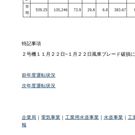
特記事項
２号機１１月２２日~１月２２日風車ブレード破損
前年度運転状況
次年度運転状況
企業局
｜
電気事業
｜
工業用水道事業
｜
水道事業
｜
工
報