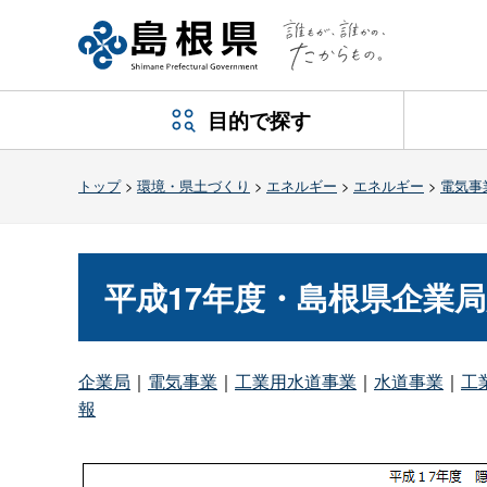
目的で探す
トップ
>
環境・県土づくり
>
エネルギー
>
エネルギー
>
電気事
平成17年度・島根県企業
企業局
｜
電気事業
｜
工業用水道事業
｜
水道事業
｜
工
報