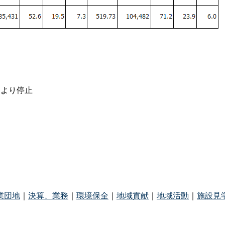
により停止
業団地
｜
決算、業務
｜
環境保全
｜
地域貢献
｜
地域活動
｜
施設見