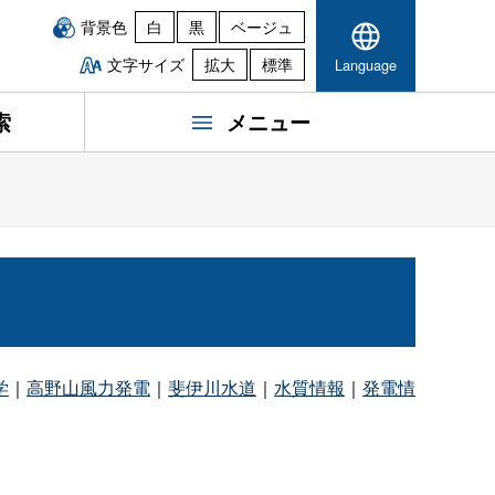
背景色
白
黒
ベージュ
文字サイズ
拡大
標準
Language
索
メニュー
学
｜
高野山風力発電
｜
斐伊川水道
｜
水質情報
｜
発電情