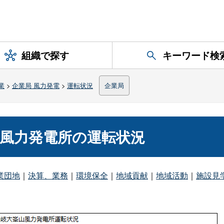
組織で探す
キーワード検
業
>
企業局 風力発電
>
運転状況
企業局
局風力発電所の運転状況
業団地
｜
決算、業務
｜
環境保全
｜
地域貢献
｜
地域活動
｜
施設見