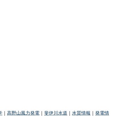
学
｜
高野山風力発電
｜
斐伊川水道
｜
水質情報
｜
発電情