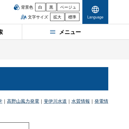
背景色
白
黒
ベージュ
文字サイズ
拡大
標準
Language
索
メニュー
学
｜
高野山風力発電
｜
斐伊川水道
｜
水質情報
｜
発電情