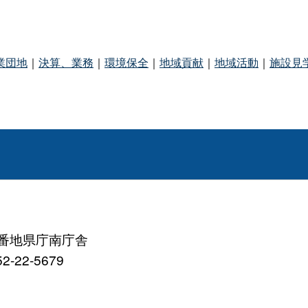
業団地
｜
決算、業務
｜
環境保全
｜
地域貢献
｜
地域活動
｜
施設見
町8番地県庁南庁舎
2-22-5679