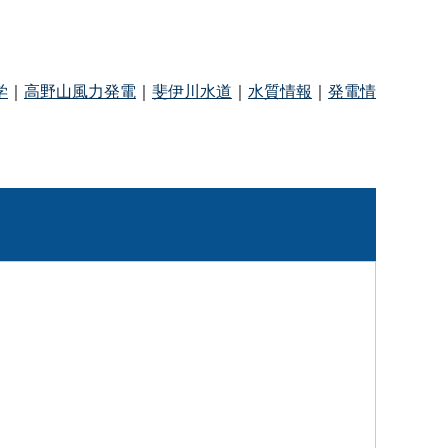
学
｜
高野山風力発電
｜
斐伊川水道
｜
水質情報
｜
発電情