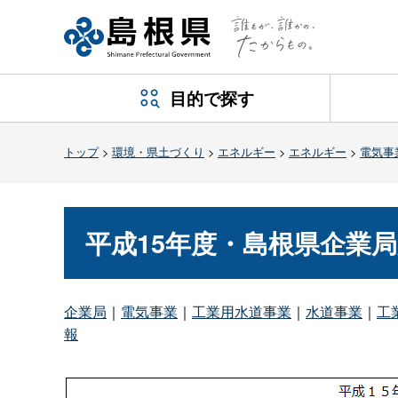
目的で探す
トップ
>
環境・県土づくり
>
エネルギー
>
エネルギー
>
電気事
平成15年度・島根県企業
企業局
｜
電気事業
｜
工業用水道事業
｜
水道事業
｜
工
報