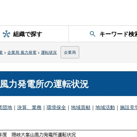
組織で探す
キーワード検
業
>
企業局 風力発電
>
運転状況
企業局
局風力発電所の運転状況
業団地
｜
決算、業務
｜
環境保全
｜
地域貢献
｜
地域活動
｜
施設見