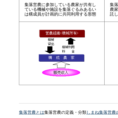
集落営農に参加している農家が共有し
集
ている機械や施設を集落ぐるみあるい
農
は構成員が計画的に共同利用する形態
託
集落営農とは
集落営農の定義・分類
しまね集落営農