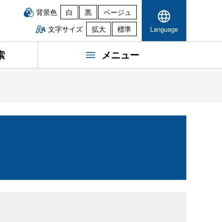
背景色
白
黒
ベージュ
文字サイズ
拡大
標準
Language
索
メニュー