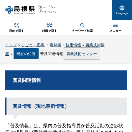
Language
目的で探す
組織で探す
キーワード検索
メニュー
トップ
>
しごと・産業
>
農林業
>
技術情報
>
農業技術情
報
>
現在の位置
普及関連情報
農業技術センター
普及関連情報
普及情報（現地事例情報）
「普及情報」は、県内の普及指導員が普及活動の進捗状
況や成果及び農業者や地域の動向等を取りまとめたもの