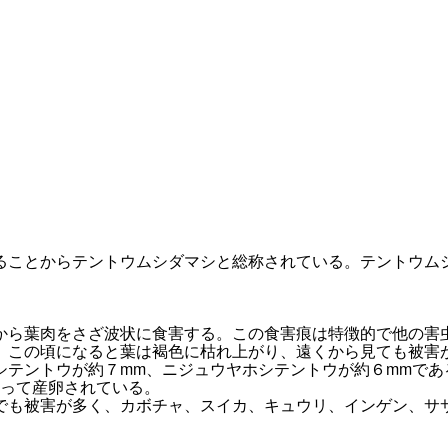
ることからテントウムシダマシと総称されている。テントウム
から葉肉をさざ波状に食害する。この食害痕は特徴的で他の害
。この頃になると葉は褐色に枯れ上がり、遠くから見ても被害
シテントウが約７mm、ニジュウヤホシテントウが約６mmであ
まって産卵されている。
でも被害が多く、カボチャ、スイカ、キュウリ、インゲン、サ