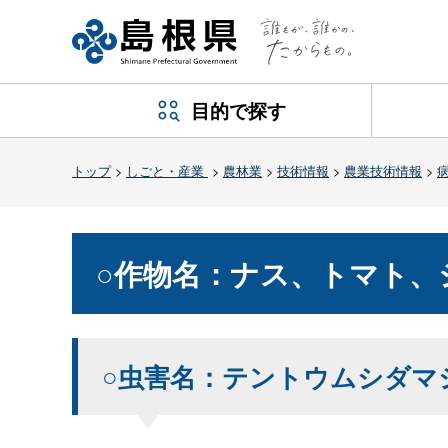
目的で探す
トップ
>
しごと・産業
>
農林業
>
技術情報
>
農業技術情報
>
○作物名：ナス、トマト、
○虫害名：テントウムシダマ