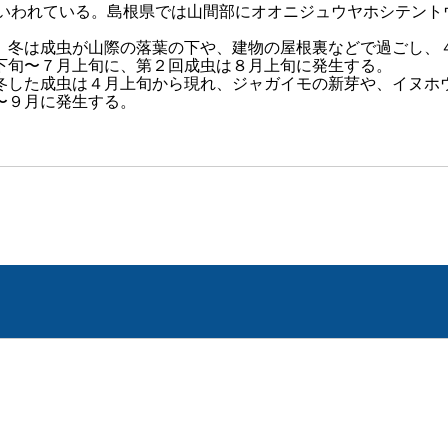
いわれている。島根県では山間部にオオニジュウヤホシテント
。冬は成虫が山際の落葉の下や、建物の屋根裏などで過ごし、
下旬〜７月上旬に、第２回成虫は８月上旬に発生する。
冬した成虫は４月上旬から現れ、ジャガイモの新芽や、イヌホ
〜９月に発生する。