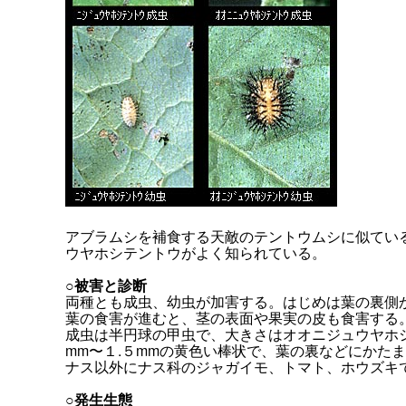
アブラムシを補食する天敵のテントウムシに似てい
ウヤホシテントウがよく知られている。
○被害と診断
両種とも成虫、幼虫が加害する。はじめは葉の裏側
葉の食害が進むと、茎の表面や果実の皮も食害する
成虫は半円球の甲虫で、大きさはオオニジュウヤホ
mm〜１.５mmの黄色い棒状で、葉の裏などにかた
ナス以外にナス科のジャガイモ、トマト、ホウズキ
○発生生態