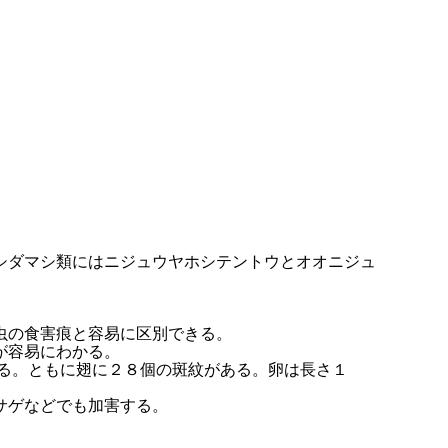
シダマシ類にはニジュウヤホシテントウとオオニジュ
虫の食害痕と容易に区別できる。
が容易にわかる。
る。ともに翅に２８個の斑紋がある。卵は長さ１
サゲなどでも加害する。