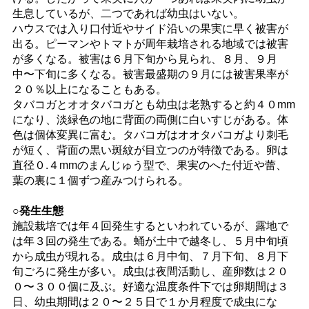
生息しているが、二つであれば幼虫はいない。
ハウスでは入り口付近やサイド沿いの果実に早く被害が
出る。ピーマンやトマトが周年栽培される地域では被害
が多くなる。被害は６月下旬から見られ、８月、９月
中〜下旬に多くなる。被害最盛期の９月には被害果率が
２０％以上になることもある。
タバコガとオオタバコガとも幼虫は老熟すると約４０mm
になり、淡緑色の地に背面の両側に白いすじがある。体
色は個体変異に富む。タバコガはオオタバコガより刺毛
が短く、背面の黒い斑紋が目立つのが特徴である。卵は
直径０.４mmのまんじゅう型で、果実のへた付近や蕾、
葉の裏に１個ずつ産みつけられる。
○発生生態
施設栽培では年４回発生するといわれているが、露地で
は年３回の発生である。蛹が土中で越冬し、５月中旬頃
から成虫が現れる。成虫は６月中旬、７月下旬、８月下
旬ごろに発生が多い。成虫は夜間活動し、産卵数は２０
０〜３００個に及ぶ。好適な温度条件下では卵期間は３
日、幼虫期間は２０〜２５日で１か月程度で成虫にな