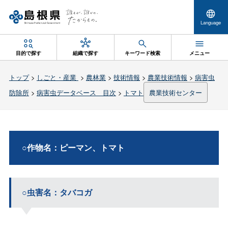
Language
目的で探す
組織で探す
キーワード検索
メニュー
トップ
>
しごと・産業
>
農林業
>
技術情報
>
農業技術情報
>
病害虫
防除所
>
病害虫データベース 目次
>
トマト
農業技術センター
○作物名：ピーマン、トマト
○虫害名：タバコガ