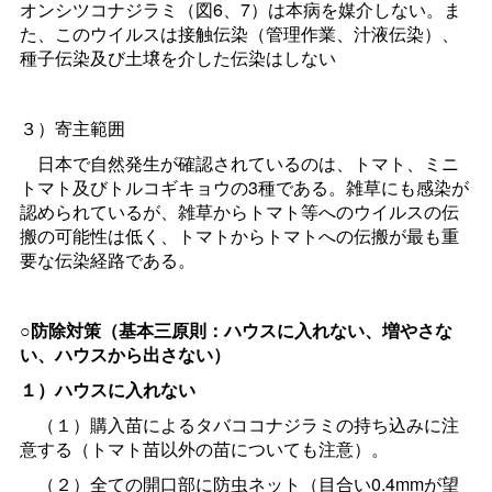
オンシツコナジラミ（図6、7）は本病を媒介しない。ま
た、このウイルスは接触伝染（管理作業、汁液伝染）、
種子伝染及び土壌を介した伝染はしない
３）寄主範囲
日本で自然発生が確認されているのは、トマト、ミニ
トマト及びトルコギキョウの3種である。雑草にも感染が
認められているが、雑草からトマト等へのウイルスの伝
搬の可能性は低く、トマトからトマトへの伝搬が最も重
要な伝染経路である。
○防除対策（基本三原則：ハウスに入れない、増やさな
い、ハウスから出さない）
１）ハウスに入れない
（１）購入苗によるタバココナジラミの持ち込みに注
意する（トマト苗以外の苗についても注意）。
（２）全ての開口部に防虫ネット（目合い0.4mmが望