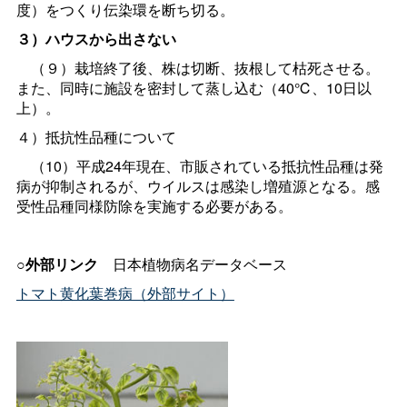
度）をつくり伝染環を断ち切る。
３）ハウスから出さない
（９）栽培終了後、株は切断、抜根して枯死させる。
また、同時に施設を密封して蒸し込む（40℃、10日以
上）。
４）抵抗性品種について
（10）平成24年現在、市販されている抵抗性品種は発
病が抑制されるが、ウイルスは感染し増殖源となる。感
受性品種同様防除を実施する必要がある。
○
外部リン
ク
日本植物病名データベース
トマト黄化葉巻病（外部サイト）