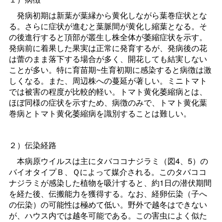
発病初期は新葉が葉縁から黄化しながら葉巻症状とな
る。さらに症状が進むと葉脈間が黄化し縮葉となる。そ
の後進行すると頂部が叢生し株全体が萎縮症状を示す。
発病前に着果した果実は正常に発育するが、発病後の花
は蕾のまま落下する場合が多く、開花しても結実しない
ことが多い。特に育苗期~生育初期に感染すると病徴は激
しくなる。また、周辺株への蔓延が著しい。ミニトマト
では被害の程度が比較的軽い。トマト黄化萎縮病とは、
ほぼ同様の症状を示すため、病徴のみで、トマト黄化葉
巻病とトマト黄化萎縮病を識別することは難しい。
２）伝染経路
本病原ウイルスは主にタバココナジラミ（図4、5）の
バイオタイプＢ、Ｑによって媒介される。このタバココ
ナジラミが感染した植物を吸汁すると、約1日の潜伏期間
を経た後、伝搬能力を獲得する。なお、経卵伝染（子へ
の伝染）の可能性は極めて低い。野外で越冬はできない
が、ハウス内では越冬可能である。この害虫によく似た