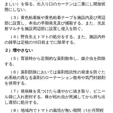
ましい）を張る。出入り口のカーテンは二重にし開放状
態にしない。
（３）黄色粘着板や黄色粘着テープを施設内及び周辺
部に設置し、本虫の早期発見及び捕殺する。また、光反
射マルチを施設周辺部に設置し侵入を防ぐ。
（４）野良生えトマトの処分をする。また、施設内外
の雑草は定植の10日前までに除草する。
２）増やさない
（５）育苗時から定期的な薬剤散布し、媒介虫を防除
する。
（６）薬剤防除においては薬剤抵抗性の発達を防ぐた
め系統の異なる薬剤のローテーション散布や気門封鎖剤
を併用する。
（７）発病株を見つけたら速やかに抜き取り、ビニー
ル袋に入れ密封する。株が枯れ虫が死滅してから持ち出
し適切に処分する。
（８）地域内でトマトの栽培が無い期間（1か月間程