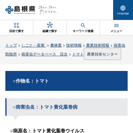
Language
目的で探す
組織で探す
キーワード検索
メニュー
トップ
>
しごと・産業
>
農林業
>
技術情報
>
農業技術情報
>
病害虫
防除所
>
病害虫データベース 目次
>
トマト
農業技術センター
○作物名：トマト
○病害虫名：トマト黄化葉巻病
○病原名：トマト黄化葉巻ウイルス