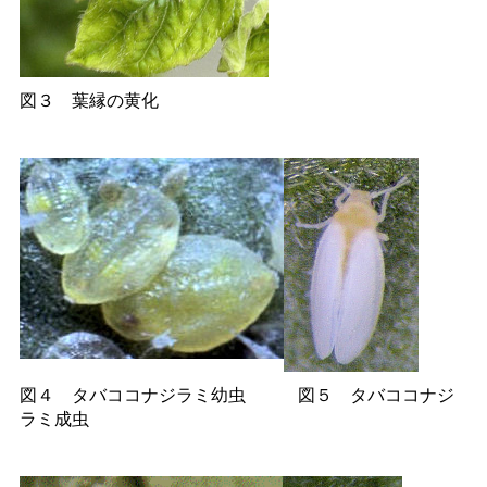
図
３
葉縁の黄化
図
４
タバココナジラミ幼
虫
図
５
タバココナジ
ラミ成虫