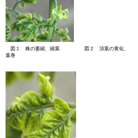
図
１
株の萎縮、縮
葉
図
２
頂葉の黄化、
葉巻