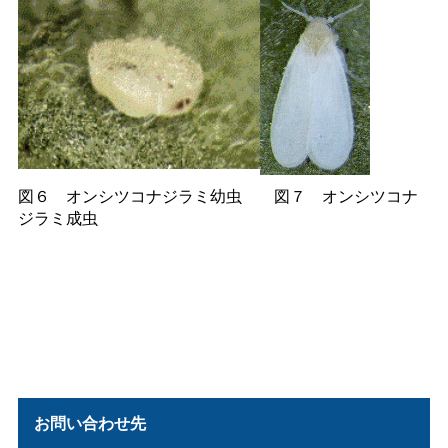
図
６
オンシツコナジラミ幼
虫
図
７
オンシツコナ
ジラミ成虫
お問い合わせ先