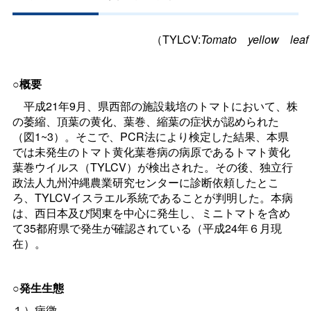
（TYLCV:
Tomat
o
yello
w
lea
○概要
平成21年9月、県西部の施設栽培のトマトにおいて、株
の萎縮、頂葉の黄化、葉巻、縮葉の症状が認められた
（図1~3）。そこで、PCR法により検定した結果、本県
では未発生のトマト黄化葉巻病の病原であるトマト黄化
葉巻ウイルス（TYLCV）が検出された。その後、独立行
政法人九州沖縄農業研究センターに診断依頼したとこ
ろ、TYLCVイスラエル系統であることが判明した。本病
は、西日本及び関東を中心に発生し、ミニトマトを含め
て35都府県で発生が確認されている（平成24年６月現
在）。
○発生生態
１）病徴