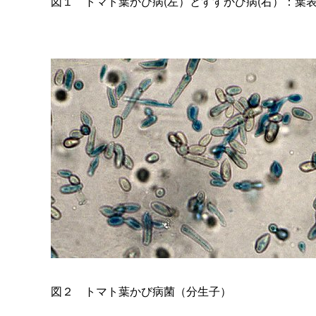
図
１
トマト葉かび病(左）とすすかび病(右）：葉
図
２
トマト葉かび病菌（分生子）