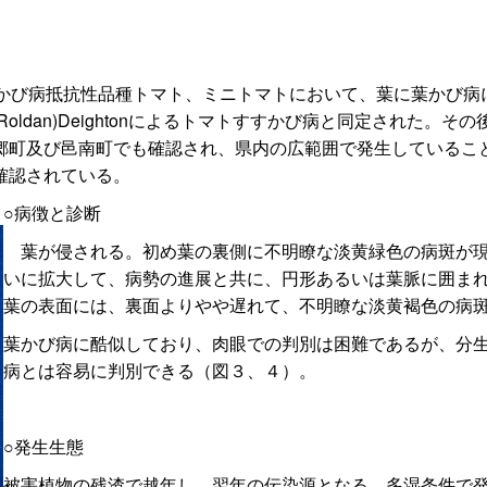
かび病抵抗性品種トマト、ミニトマトにおいて、葉に葉かび病
ligena(Roldan)Deightonによるトマトすすかび病と同定
郷町及び邑南町でも確認され、県内の広範囲で発生しているこ
確認されている。
○病徴と診断
葉が侵される。初め葉の裏側に不明瞭な淡黄緑色の病斑が現
いに拡大して、病勢の進展と共に、円形あるいは葉脈に囲ま
葉の表面には、裏面よりやや遅れて、不明瞭な淡黄褐色の病
葉かび病に酷似しており、肉眼での判別は困難であるが、分
病とは容易に判別できる（図３、４）。
○発生生態
被害植物の残渣で越年し、翌年の伝染源となる。多湿条件で