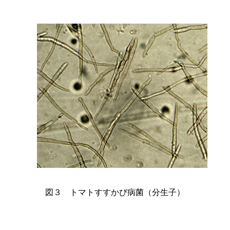
図
３
トマトすすかび病菌（分生子）