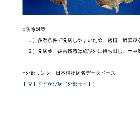
○防除対策
１）多湿条件で発病しやすいため、密植、過繁茂
２）発病葉、被害残渣は施設外に持ち出し、土中
○外部リン
ク
日本植物病名データベース
トマトすすかび病（外部サイト）