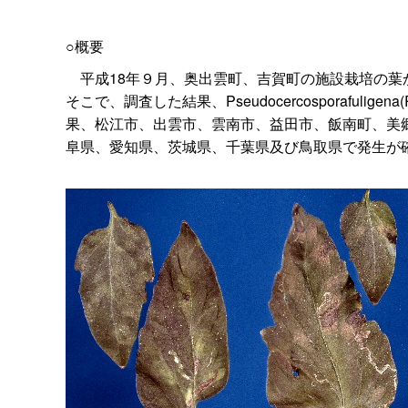
○概要
平成18年９月、奥出雲町、吉賀町の施設栽培の葉
そこで、調査した結果、Pseudocercosporafu
果、松江市、出雲市、雲南市、益田市、飯南町、美
阜県、愛知県、茨城県、千葉県及び鳥取県で発生が