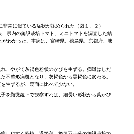
に非常に似ている症状が認められた（図１、２）。
された。その後、県内の施設栽培トマト、ミニトマトを調査した結
とがわかった。本病は、宮崎県、徳島県、京都府、岐
れ、やがて灰褐色粉状のかびを生ずる。病斑はしだ
れた不整形病斑となり、灰褐色から黒褐色に変わる。
斑を生ずるが、裏面に比べて少ない。
生子を顕微鏡下で観察すれば、細長い形状から葉かび
発病しやすく密植、過繁茂、換気不十分の施設栽培で