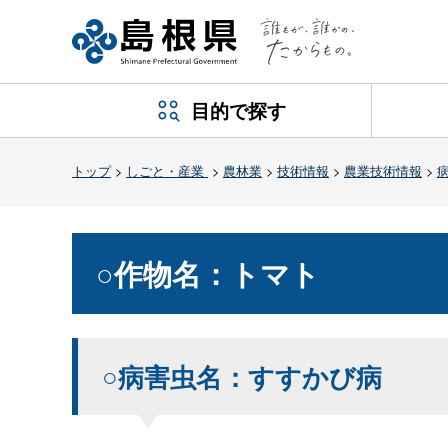
目的で探す
トップ
>
しごと・産業
>
農林業
>
技術情報
>
農業技術情報
>
○作物名：トマト
○病害虫名：すすかび病