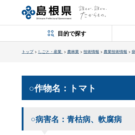
目的で探す
トップ
>
しごと・産業
>
農林業
>
技術情報
>
農業技術情報
>
○作物名：トマト
○病害名：青枯病、軟腐病