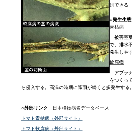
別できる
○発生生態
青枯病
被害茎葉
で、排水
発生しや
軟腐病
アブラナ
をつくっ
ら侵入する。高温の時期に降雨が続くと多発生する
○
外部リン
ク
日本植物病名データベース
トマト青枯病（外部サイト）
トマト軟腐病（外部サイト）