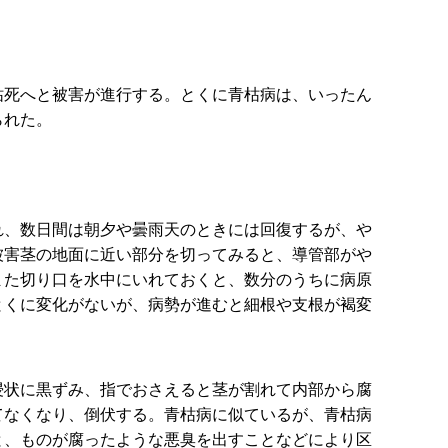
枯死へと被害が進行する。とくに青枯病は、いったん
られた。
、数日間は朝夕や曇雨天のときには回復するが、や
被害茎の地面に近い部分を切ってみると、導管部がや
また切り口を水中にいれておくと、数分のうちに病原
とくに変化がないが、病勢が進むと細根や支根が褐変
浸状に黒ずみ、指でおさえると茎が割れて内部から腐
てなくなり、倒伏する。青枯病に似ているが、青枯病
と、ものが腐ったような悪臭を出すことなどにより区