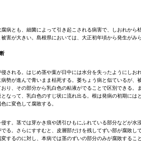
軟腐病とも、細菌によって引き起こされる病害で、しおれから
と被害が大きい。島根県においては、大正初年頃から発生がみ
断
侵される。はじめ茎や葉が日中には水分を失ったようにしおれ
に病勢が進んで青いまま枯死する。萎ちょう病と似ているが、
ており、その部分から乳白色の粘液がでることで区別できる。
液となって、乳白色のすじ状に流れ出る。根は発病の初期には
褐色に変色して腐敗する。
を侵す。茎では芽かき痕や誘引ひもにふれている部分などが水
がでる。さらにすすむと、皮層部だけを残してずい部が腐敗し
褐変するのに対し、本病では茎のずいの部分のみが腐敗するこ