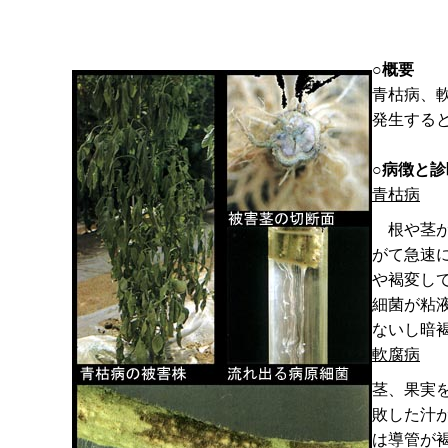
○概要
青枯病、
発生する
○病徴と診
青枯病
根や茎が
がて急速
や褐変し
細菌が粘
ないし暗
軟腐病
茎、果実
敗した汁
は導管が