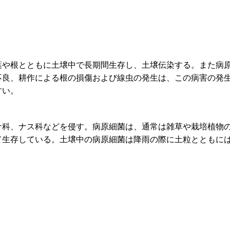
。
や根とともに土壌中で長期間生存し、土壌伝染する。また病原
不良、耕作による根の損傷および線虫の発生は、この病害の発
すい。
科、ナス科などを侵す。病原細菌は、通常は雑草や栽培植物の
て生存している。土壌中の病原細菌は降雨の際に土粒とともに
。