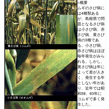
○概要
ムギのさび病に
は4種類ある
が、島根県で問
題となるさび病
は小さび病、赤
さび病、黄さび
病の3種であ
る。小さび病、
赤さび病はほぼ
毎年発生がみら
れる。しかし、
黄さび病は年に
よって差が人き
く、発生する年
としない年があ
り、近年では昭
和58、63年に
コムギで多く発
生した。