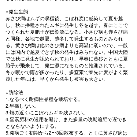
○発生生態
赤さび病はムギの収穫後、こぼれ麦に感染して夏を越
し、秋に播種されたムギに発生し冬を越す。春にここで
つくられた夏胞子が伝染源になる。小さび病も赤さび病
と同様、各地で越夏、越冬して発生するものとみられ
る。黄さび病は他のさび病よりも高温に弱いので、一般
には国内で越夏できず秋の発生はみられない。中国大陸
では秋に発生が認められており、早春に黄砂とともに夏
胞子が飛来して、発生源になるものと推測されている。
冬が暖かで雨が多かったり、多窒素で春先に麦がよく繁
茂した年には、早くから発生し被害も大きい。
○防除法
1.なるべく耐病性品種を栽培する。
2.早播しない。
3.畑の近くにこぼれムギを残さない。
4.窒素肥料の過用を避け、また多量の晩期追肥で遅でき
とならないようにする。
5.発病ごく初期から2〜3回散布する。とくに黄さび病は