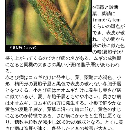
○病徴と診断
葉、葉鞘に
1mmから1cm
くらいの斑点が
でき、表皮が破
れ、その間から
鉄の銭に似た色
の粉(夏胞子)が
盛り上がってくるのでさび病の名がある。ムギの成熟期
になると同機の大きさの黒い小斑(冬胞子層)があらわれ
る。
赤さび病はコムギだけに発生し、葉、薬鞘に赤褐色、小
形、楕円形の夏胞子層と黒色で表皮の破れない冬胞子層
とをつくる。小さび病はオオムギだけに発生し赤さび病
に似ているが、夏、冬胞子層ともやや小さい。黄さび病
はオオムギ、コムギの両方に発生する。小形で鮮やかな
黄色の夏胞子層が、葉脈に沿って縦に並び、黄色のすじ
になるのが特徴である。さび病にかかると生育は悪くな
り、穂数や粒数が減少し20-30%の減収となる。とくに黄
さび病は進展が速く、多発したときの被害が大きい。