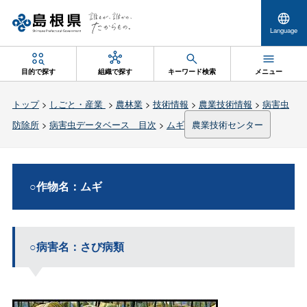
Language
目的で探す
組織で探す
キーワード検索
メニュー
トップ
>
しごと・産業
>
農林業
>
技術情報
>
農業技術情報
>
病害虫
防除所
>
病害虫データベース 目次
>
ムギ
農業技術センター
○作物名：ムギ
○病害名：さび病類