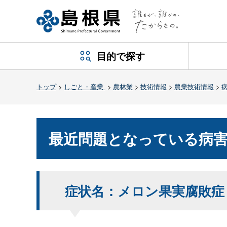
目的で探す
トップ
>
しごと・産業
>
農林業
>
技術情報
>
農業技術情報
>
最近問題となっている病
症状名：メロン果実腐敗症