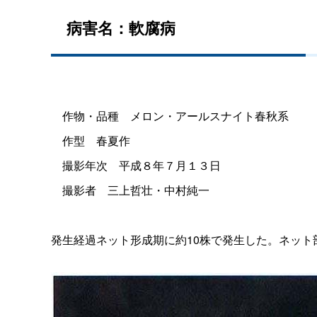
病害名：軟腐病
作物・品
種
メロン・アールスナイト春秋系
作
型
春夏作
撮影年
次
平成８年７月１３日
撮影
者
三上哲壮・中村純一
発生経過ネット形成期に約10株で発生した。ネッ