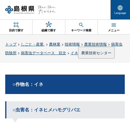
Language
目的で探す
組織で探す
キーワード検索
メニュー
トップ
>
しごと・産業
>
農林業
>
技術情報
>
農業技術情報
>
病害虫
防除所
>
病害虫データベース 目次
>
イネ
農業技術センター
○作物名：イネ
○虫害名：イネヒメハモグリバエ