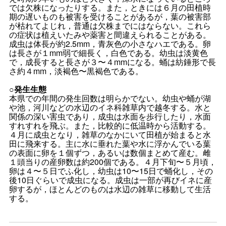
では欠株になったりする。また，ときには６月の田植時
期の遅いものも被害を受けることがあるが，葉の被害部
が枯れてよじれ，普通は欠株までにはならない。これら
の症状は植えいたみや薬害と間違えられることがある。
成虫は体長が約2.5mm，青灰色の小さなハエである。卵
は長さが１mm弱で細長く，白色である。幼虫は淡黄色
で，成長すると長さが３〜４mmになる。蛹は紡錘形で長
さ約４mm，淡褐色〜黒褐色である。
○発生生態
本県での年間の発生回数は明らかでない。幼虫や蛹が湖
や池，河川などの水辺のイネ科雑草内で越冬する。水と
関係の深い害虫であり，成虫は水面を歩行したり，水面
すれすれを飛ぶ。また，比較的に低温時から活動する。
４月に成虫となり，雑草のなかにいて田植が始まると水
田に飛来する。主に水に垂れた葉や水に浮かんでいる葉
の表面に卵を１個ずつ，あるいは数個まとめて産む。雌
１頭当りの産卵数は約200個である。４月下旬〜５月頃，
卵は４〜５日でふ化し，幼虫は10〜15日で蛹化し，その
後10日ぐらいで成虫になる。成虫は一部が再びイネに産
卵するが，ほとんどのものは水辺の雑草に移動して生活
する。