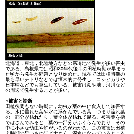
北海道，東北，北陸地方などの寒冷地で発生が多い害虫
である。島根県では昭和30年代後半の田植時期が早まっ
た頃から発生が問題となり始めた。現在では田植時期の
最も早いチドリなどでは恒常的に発生し，コシヒカリや
日本晴などでも発生している。被害は湖や池，河川など
の周辺で発生することが多い。
○被害と診断
田植後間もない時期に，幼虫が葉の中に食入して加害す
る。水に垂れた葉や水に浮かんでいる葉，つまり流れ葉
の一部分が枯れたり，葉全体が枯れて腐る。被害葉を指
ではさんでみると，葉の一部分がふくらんでおり，その
中に小さな幼虫や蛹がいるのがわかる。この被害は田植
え時期の早いものほど大きく，深水になっているところ