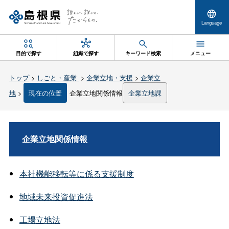
Language
目的で探す
組織で探す
キーワード検索
メニュー
トップ
>
しごと・産業
>
企業立地・支援
>
企業立
地
>
現在の位置
企業立地関係情報
企業立地課
企業立地関係情報
本社機能移転等に係る支援制度
地域未来投資促進法
工場立地法