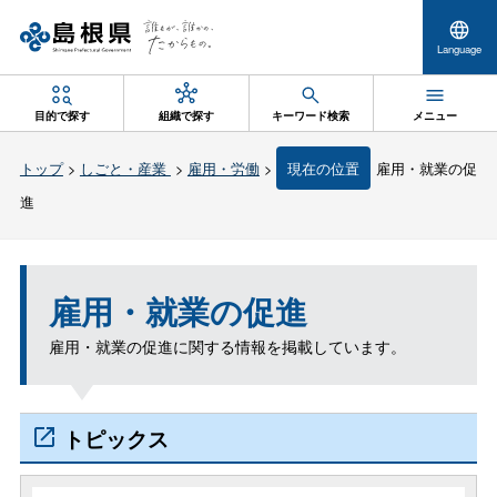
Language
目的で探す
組織で探す
キーワード検索
メニュー
トップ
>
しごと・産業
>
雇用・労働
>
現在の位置
雇用・就業の促
進
雇用・就業の促進
雇用・就業の促進に関する情報を掲載しています。
トピックス