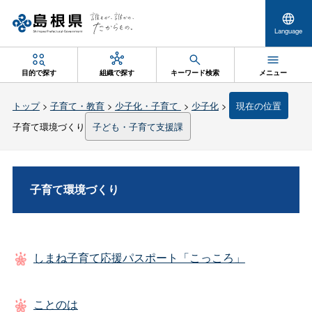
Language
目的で探す
組織で探す
キーワード検索
メニュー
トップ
>
子育て・教育
>
少子化・子育て
>
少子化
>
現在の位置
子育て環境づくり
子ども・子育て支援課
子育て環境づくり
しまね子育て応援パスポート「こっころ」
ことのは