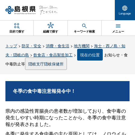
Language
目的で探す
組織で探す
キーワード検索
メニュー
トップ
>
防災・安全
>
消費・食生活
>
地方機関
>
海士・西ノ島・知
夫・隠岐の島
>
飲食店・食品製造加工
>
現在の位置
お知らせ・食
中毒防止等
隠岐支庁隠岐保健所
冬季の食中毒注意報発令中！
県内の感染性胃腸炎の患者数が増加しており、食中毒の
発生しやすい時期になったことから、冬季の食中毒注意
報が発表されました。
冬季に発生する食中毒の主な原因としては、ノロウイル