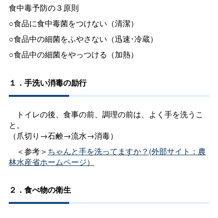
食中毒予防の３原則
○食品に食中毒菌をつけない（清潔）
○食品中の細菌をふやさない（迅速･冷蔵）
○食品中の細菌をやっつける（加熱）
１．手洗い消毒の励行
トイレの後、食事の前、調理の前は、よく手を洗うこ
と。
（爪切り→石鹸→流水→消毒）
＜参考＞
ちゃんと手を洗ってますか？(外部サイト：農
林水産省ホームページ）
２．食べ物の衛生