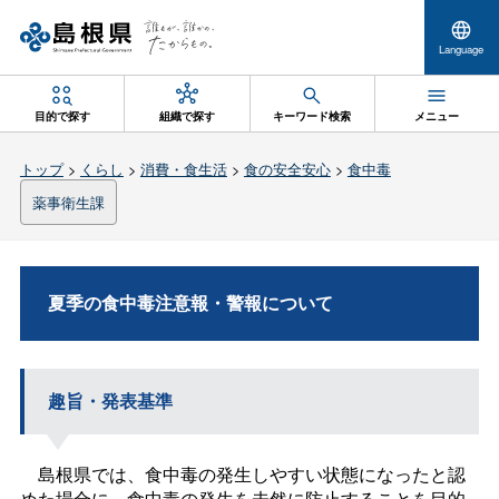
Language
目的で探す
組織で探す
キーワード検索
メニュー
トップ
>
くらし
>
消費・食生活
>
食の安全安心
>
食中毒
薬事衛生課
夏季の食中毒注意報・警報について
趣旨・発表基準
島根県では、食中毒の発生しやすい状態になったと認
めた場合に、食中毒の発生を未然に防止することを目的