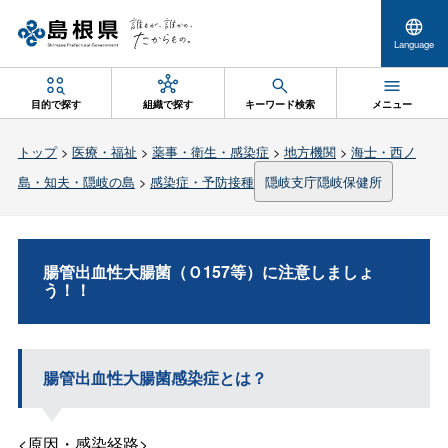
Language
目的で探す
組織で探す
キーワード検索
メニュー
トップ
>
医療・福祉
>
薬事・衛生・感染症
>
地方機関
>
海士・西ノ
島・知夫・隠岐の島
>
感染症・予防接種
隠岐支庁隠岐保健所
腸管出血性大腸菌（Ｏ157等）に注意しましょ
う！！
腸管出血性大腸菌感染症とは？
<原因・感染経路>