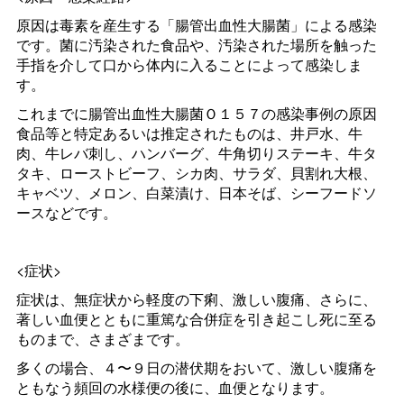
原因は毒素を産生する「腸管出血性大腸菌」による感染
です。菌に汚染された食品や、汚染された場所を触った
手指を介して口から体内に入ることによって感染しま
す。
これまでに腸管出血性大腸菌Ｏ１５７の感染事例の原因
食品等と特定あるいは推定されたものは、井戸水、牛
肉、牛レバ刺し、ハンバーグ、牛角切りステーキ、牛タ
タキ、ローストビーフ、シカ肉、サラダ、貝割れ大根、
キャベツ、メロン、白菜漬け、日本そば、シーフードソ
ースなどです。
<症状>
症状は、無症状から軽度の下痢、激しい腹痛、さらに、
著しい血便とともに重篤な合併症を引き起こし死に至る
ものまで、さまざまです。
多くの場合、４〜９日の潜伏期をおいて、激しい腹痛を
ともなう頻回の水様便の後に、血便となります。