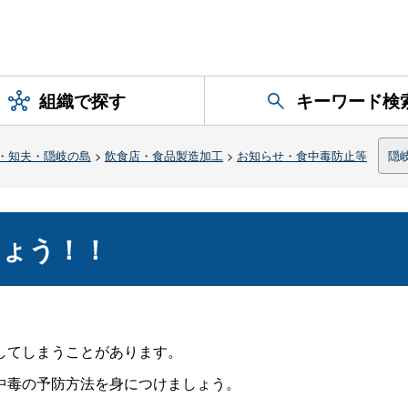
組織で探す
キーワード検
・知夫・隠岐の島
>
飲食店・食品製造加工
>
お知らせ・食中毒防止等
隠
しょう！！
してしまうことがあります。
中毒の予防方法を身につけましょう。