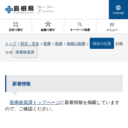
Language
目的で探す
組織で探す
キーワード検索
メニュー
トップ
>
防災・安全
>
医療
>
医療
>
島根の医療
>
現在の位置
お知
らせ
医療政策課
新着情報
医療政策課トップページ
に新着情報を掲載しています
ので、ご確認ください。