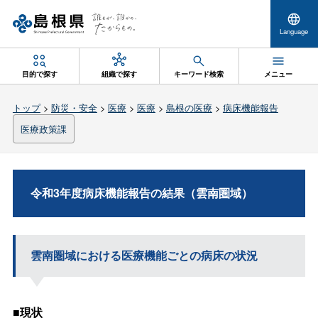
Language
目的で探す
組織で探す
キーワード検索
メニュー
トップ
>
防災・安全
>
医療
>
医療
>
島根の医療
>
病床機能報告
医療政策課
令和3年度病床機能報告の結果（雲南圏域）
雲南圏域における医療機能ごとの病床の状況
■現状