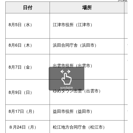
日付
場所
10
8月5日（水）
江津市役所（江津市）
13
8月6日（木）
浜田合同庁舎（浜田市）
9:
9:
出雲市役所（出雲市）
8月7日（金）
13
10
scrollable
ゆめタウン出雲（出雲市）
8月9日（日）
13
8月17日（月）
益田市役所（益田市）
9:
８月24日（月）
松江地方合同庁舎（松江市）
14