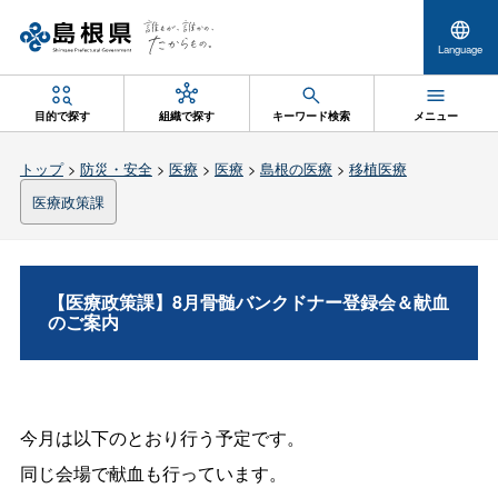
Language
目的で探す
組織で探す
キーワード検索
メニュー
トップ
>
防災・安全
>
医療
>
医療
>
島根の医療
>
移植医療
医療政策課
【医療政策課】8月骨髄バンクドナー登録会＆献血
のご案内
今月は以下のとおり行う予定です。
同じ会場で献血も行っています。