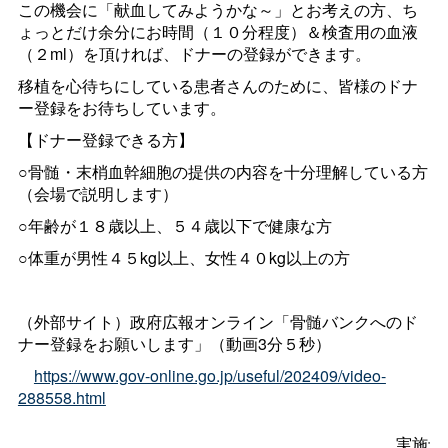
この機会に「献血してみようかな～」とお考えの方、ち
ょっとだけ余分にお時間（１０分程度）＆検査用の血液
（２ml）を頂ければ、ドナーの登録ができます。
移植を心待ちにしている患者さんのために、皆様のドナ
ー登録をお待ちしています。
【ドナー登録できる方】
○骨髄・末梢血幹細胞の提供の内容を十分理解している方
（会場で説明します）
○年齢が１８歳以上、５４歳以下で健康な方
○体重が男性４５kg以上、女性４０kg以上の方
（外部サイト）政府広報オンライン「骨髄バンクへのド
ナー登録をお願いします」（動画3分５秒）
https://www.gov-online.go.jp/useful/202409/video-
288558.html
実施予