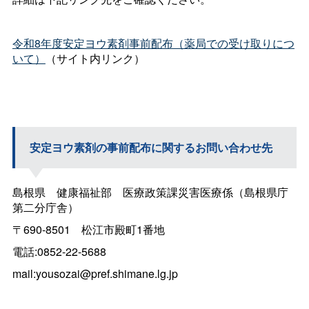
令和8年度安定ヨウ素剤事前配布（薬局での受け取りにつ
いて）
（サイト内リンク）
安定ヨウ素剤の事前配布に関するお問い合わせ先
島根
県
健康福祉
部
医療政策課災害医療係（島根県庁
第二分庁舎）
〒690-850
1
松江市殿町1番地
電話:0852-22-5688
mail:yousozai@pref.shimane.lg.jp