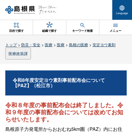
Language
目的で探す
組織で探す
キーワード検索
メニュー
トップ
>
防災・安全
>
医療
>
医療
>
島根の医療
>
安定ヨウ素剤
医療政策課
令和8年度安定ヨウ素剤事前配布会について
【PAZ】（松江市）
令和８年度の事前配布会は終了しました。令
和９年度の事前配布会については改めてお知
らせいたします。
島根原子力発電所からおおむね5km圏（PAZ）内にお住