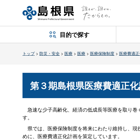
目的で探す
トップ
>
防災・安全
>
医療
>
医療
>
医療保険制度
>
医療費適正
第３期島根県医療費適正化
急速な少子高齢化、経済の低成長等医療を取り巻く
す。
県では、医療保険制度を将来にわたり維持し、現役
めに、医療費適正化計画を策定しています。