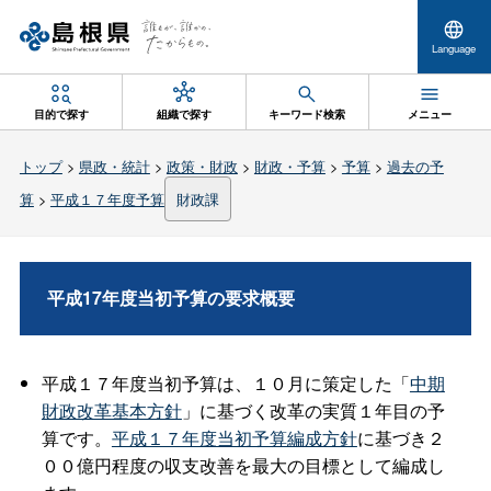
Language
目的で探す
組織で探す
キーワード検索
メニュー
トップ
>
県政・統計
>
政策・財政
>
財政・予算
>
予算
>
過去の予
算
>
平成１７年度予算
財政課
平成17年度当初予算の要求概要
平成１７年度当初予算は、１０月に策定した「
中期
財政改革基本方針
」に基づく改革の実質１年目の予
算です。
平成１７年度当初予算編成方針
に基づき２
００億円程度の収支改善を最大の目標として編成し